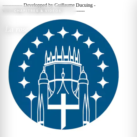
------------- Developped by Guillaume Ducuing -
www.https://meetguillaume.dev -------------
CHAPITRES & VIDÉOS
FR
≡
La rose