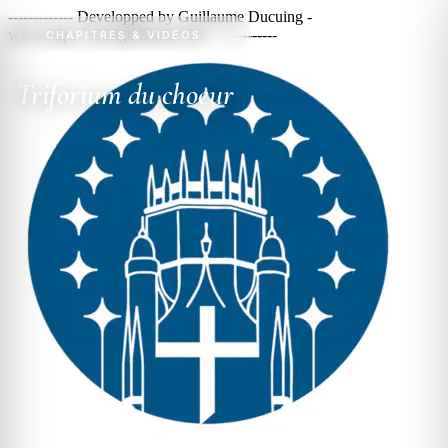
------------- Developped by Guillaume Ducuing -
www.https://meetguillaume.dev -------------
CHAPITRES & VIDÉOS
FR
≡
Triforium du choeur